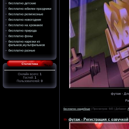
бесплатно детские
бесплатно юбилеи праздники
бесплатно религиозные
бесплатно новогодние
бесплатно на хромакее
бесплатно природа
бесплатно фоны
бесплатно нарезки из
фильмов,мультфильмов
бесплатно разные
Статистика
Онлайн всего:
1
Гостей:
1
Пользователей:
0
футаж - Дл
Ра
бесплатно свадебные
| Просмотров: 645 | Добавил:
футаж - Регистрация с озвучкой