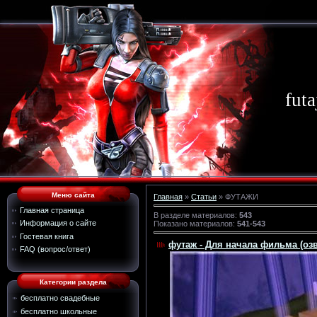
futa
Меню сайта
Главная
»
Статьи
» ФУТАЖИ
Главная страница
В разделе материалов
:
543
Информация о сайте
Показано материалов
:
541-543
Гостевая книга
футаж - Для начала фильма (оз
FAQ (вопрос/ответ)
Категории раздела
бесплатно свадебные
бесплатно школьные