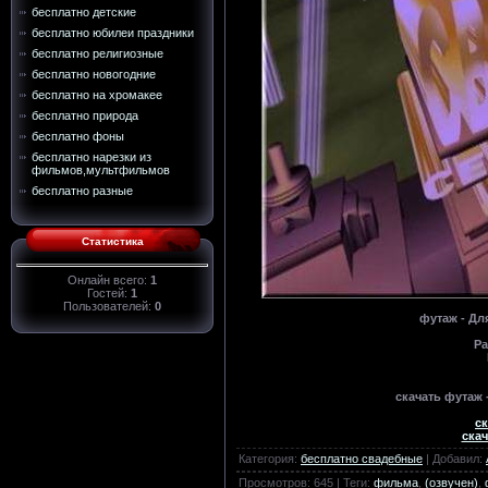
бесплатно детские
бесплатно юбилеи праздники
бесплатно религиозные
бесплатно новогодние
бесплатно на хромакее
бесплатно природа
бесплатно фоны
бесплатно нарезки из
фильмов,мультфильмов
бесплатно разные
Статистика
Онлайн всего:
1
Гостей:
1
Пользователей:
0
футаж - Дл
Ра
скачать футаж 
ск
скач
Категория
:
бесплатно свадебные
|
Добавил
:
Просмотров
:
645
|
Теги
:
фильма
,
(озвучен)
,