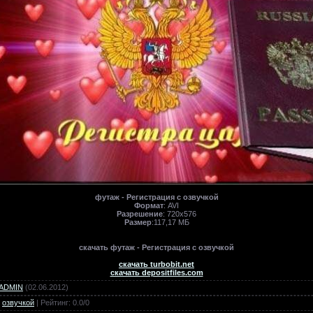
футаж - Регистрация с озвучкой
Формат
: AVI
Разрешение
: 720х576
Размер
:117,17 МБ
скачать футаж - Регистрация с озвучкой
скачать turbobit.net
скачать depositfiles.com
ADMIN
(02.06.2012)
,
озвучкой
|
Рейтинг
:
0.0
/
0