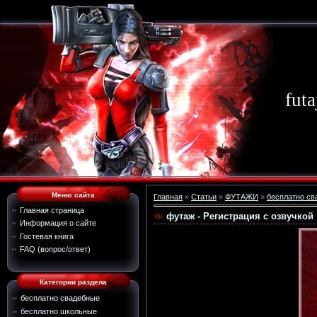
futa
Меню сайта
Главная
»
Статьи
»
ФУТАЖИ
»
бесплатно св
Главная страница
футаж - Регистрация с озвучкой
Информация о сайте
Гостевая книга
FAQ (вопрос/ответ)
Категории раздела
бесплатно свадебные
бесплатно школьные