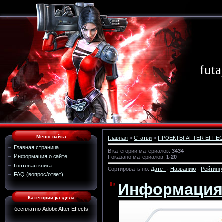
futa
Меню сайта
Главная
»
Статьи
»
ПРОЕКТЫ AFTER EFFE
Главная страница
В категории материалов
:
3434
Информация о сайте
Показано материалов
:
1-20
Гостевая книга
Сортировать по
:
Дате
·
Названию
·
Рейтинг
FAQ (вопрос/ответ)
Информаци
Категории раздела
бесплатно Adobe After Effects