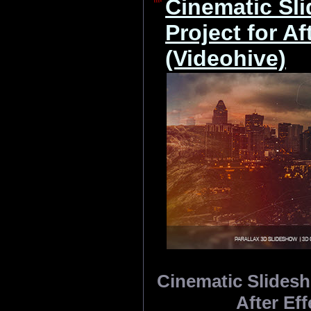
Cinematic Sl
Project for Af
(Videohive)
Cinematic Slidesh
After Eff