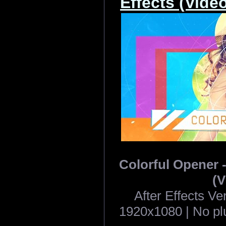
Effects (Vide
Colorful Opener -
(V
After Effects V
1920x1080 | No plu