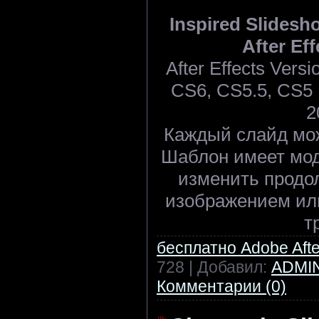
Inspired Slidesho
After Eff
After Effects Ver
CS6, CS5.5, CS5 |
2
Каждый слайд мож
Шаблон имеет мод
изменить продо
изображением или
т
бесплатно Adobe After
728 | Добавил:
ADMI
Комментарии (0)