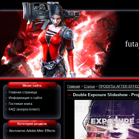
futa
Меню сайта
Главная
»
Статьи
»
ПРОЕКТЫ AFTER EFFE
Главная страница
Double Exposure Slideshow - Projec
Информация о сайте
Гостевая книга
FAQ (вопрос/ответ)
Категории раздела
бесплатно Adobe After Effects