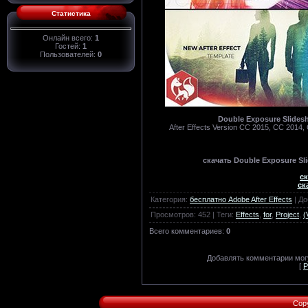
Статистика
Онлайн всего:
1
Гостей:
1
Пользователей:
0
Double Exposure Slidesho
After Effects Version CC 2015, CC 2014,
скачать Double Exposure Slid
ск
ск
Категория
:
бесплатно Adobe After Effects
|
До
Просмотров
:
452
|
Теги
:
Effects
,
for
,
Project
,
(
Всего комментариев
:
0
Добавлять комментарии могу
[
Р
Cop