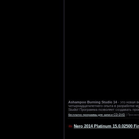
Ashampoo Burning Studio 14
- это новая 
четырнадцатилетнего опыта в разработке м
Studio! Программа позволяет создавать про
бесплатно программы для записи CD-DVD
| Просмот
Nero 2014 Platinum 15.0.02500 F