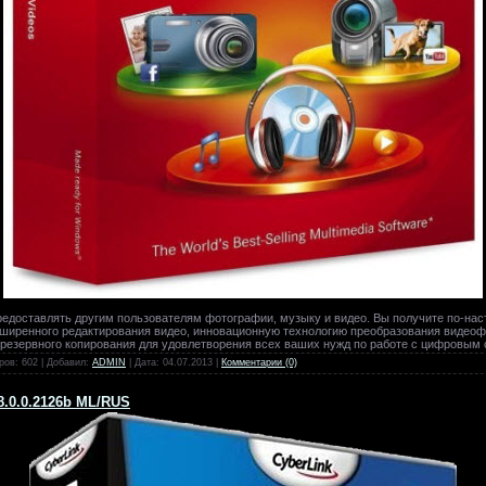
предоставлять другим пользователям фотографии, музыку и видео. Вы получите по-на
сширенного редактирования видео, инновационную технологию преобразования видео
и резервного копирования для удовлетворения всех ваших нужд по работе с цифровы
ров: 602 | Добавил:
ADMIN
| Дата:
04.07.2013
|
Комментарии (0)
8.0.0.2126b ML/RUS