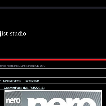
jist-studio
латно программы для записи CD-DVD
у
·
Комментариям
·
Просмотрам
L + ContentPack (ML/RUS/2016)