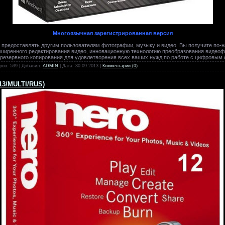
Многоязычная зарегистрированная версия
 предоставлять другим пользователям фотографии, музыку и видео. Вы получите по-
сширенного редактирования видео, инновационную технологию преобразования видео
и резервного копирования для удовлетворения всех ваших нужд по работе с цифровы
ров: 539 | Добавил:
ADMIN
| Дата:
30.09.2013
|
Комментарии (0)
013/MULTI/RUS)