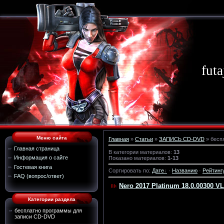
futa
Меню сайта
Главная
»
Статьи
»
ЗАПИСЬ CD-DVD
» бесп
Главная страница
В категории материалов
:
13
Информация о сайте
Показано материалов
:
1-13
Гостевая книга
Сортировать по
:
Дате
·
Названию
·
Рейтинг
FAQ (вопрос/ответ)
Nero 2017 Platinum 18.0.00300 V
Категории раздела
бесплатно программы для
записи CD-DVD