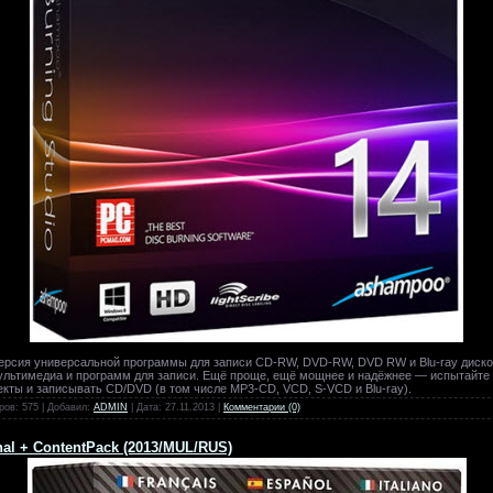
версия универсальной программы для записи CD-RW, DVD-RW, DVD RW и Blu-ray дисков
ультимедиа и программ для записи. Ещё проще, ещё мощнее и надёжнее — испытайте 
екты и записывать CD/DVD (в том числе MP3-CD, VCD, S-VCD и Blu-ray).
ров: 575 | Добавил:
ADMIN
| Дата:
27.11.2013
|
Комментарии (0)
inal + ContentPack (2013/MUL/RUS)