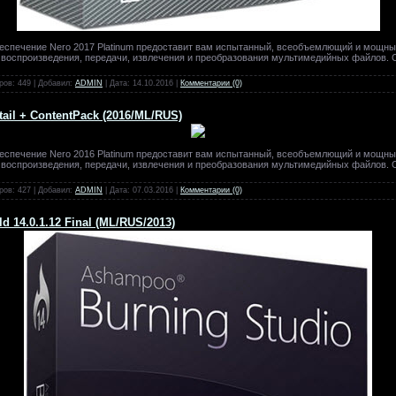
еспечение Nero 2017 Platinum предоставит вам испытанный, всеобъемлющий и мощны
и, воспроизведения, передачи, извлечения и преобразования мультимедийных файлов. 
ров: 449 | Добавил:
ADMIN
| Дата:
14.10.2016
|
Комментарии (0)
tail + ContentPack (2016/ML/RUS)
еспечение Nero 2016 Platinum предоставит вам испытанный, всеобъемлющий и мощны
и, воспроизведения, передачи, извлечения и преобразования мультимедийных файлов. 
ров: 427 | Добавил:
ADMIN
| Дата:
07.03.2016
|
Комментарии (0)
d 14.0.1.12 Final (ML/RUS/2013)