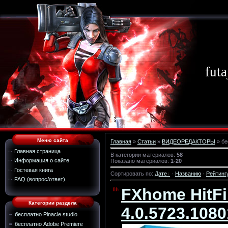
futa
Меню сайта
Главная
»
Статьи
»
ВИДЕОРЕДАКТОРЫ
» бе
Главная страница
В категории материалов
:
58
Информация о сайте
Показано материалов
:
1-20
Гостевая книга
Сортировать по
:
Дате
·
Названию
·
Рейтинг
FAQ (вопрос/ответ)
FXhome HitFi
Категории раздела
4.0.5723.108
бесплатно Pinacle studio
бесплатно Adobe Premiere