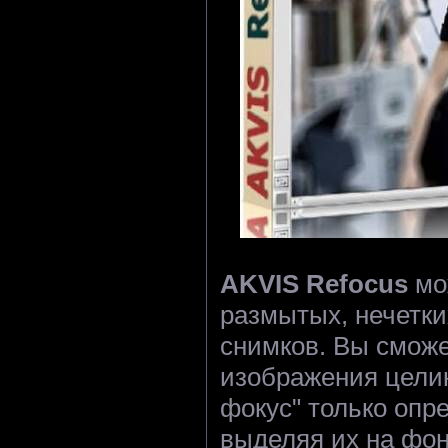
AKVIS Refocus
мо
размытых, нечетк
снимков. Вы сможе
изображения целик
фокус" только опр
выделяя их на фон