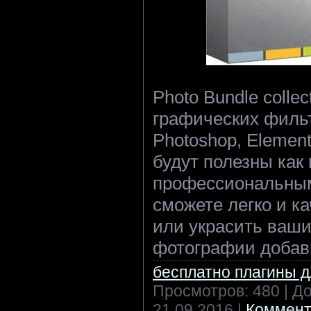
Photo Bundle colle
графических филь
Photoshop, Element
будут полезны как 
профессиональным
cможете легко и к
или украсить ваши
фотографии добав
бесплатно плагины 
Просмотров: 480 | Д
21.09.2016
|
Коммент