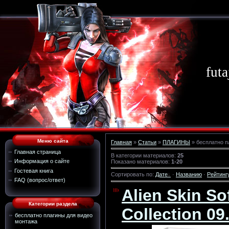
futa
Меню сайта
Главная
»
Статьи
»
ПЛАГИНЫ
» бесплатно п
Главная страница
В категории материалов
:
25
Информация о сайте
Показано материалов
:
1-20
Гостевая книга
Сортировать по
:
Дате
·
Названию
·
Рейтинг
FAQ (вопрос/ответ)
Alien Skin S
Категории раздела
Collection 09
бесплатно плагины для видео
монтажа