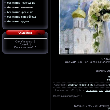
бесплатно новогодние
бесплатно венчание
бесплатно крещение
бесплатно детский сад
бесплатно другие
Статистика
Онлайн всего:
1
Гостей:
1
Пользователей:
0
Обдож
Формат
: PSD. Все на разных слоях
скачать О
с
ск
Категория
:
бесплатно венчание
|
Добавил
:
A
Просмотров
:
2257
|
Теги
:
венчание
,
dvd
,
обл
Всего комментариев
:
0
Добавлять комментарии могу
[
Р