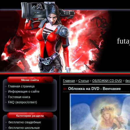
futa
Меню сайта
Главная
»
Статьи
»
ОБЛОЖКИ CD-DVD
»
бе
Главная страница
Обложка на DVD - Венчание
Информация о сайте
Гостевая книга
FAQ (вопрос/ответ)
Категории раздела
бесплатно свадебные
бесплатно школьные