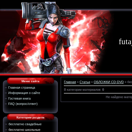
futa
Меню сайта
Главная
»
Статьи
»
ОБЛОЖКИ CD-DVD
» бе
Главная страница
В категории материалов
:
0
Информация о сайте
Не найдено мате
Гостевая книга
FAQ (вопрос/ответ)
Категории раздела
бесплатно свадебные
бесплатно школьные