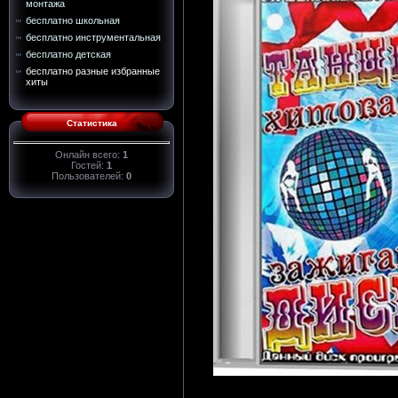
монтажа
бесплатно школьная
бесплатно инструментальная
бесплатно детская
бесплатно разные избранные
хиты
Статистика
Онлайн всего:
1
Гостей:
1
Пользователей:
0