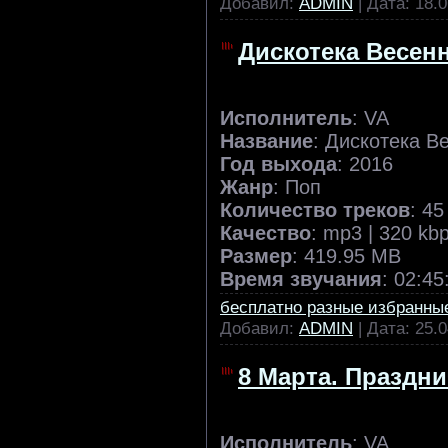
Добавил:
ADMIN
| Дата:
18.0
Дискотека Весенн
Исполнитель
: VA
Название
: Дискотека В
Год выхода
: 2016
Жанр
: Поп
Количество треков
: 45
Качество
: mp3 | 320 kb
Размер
: 419.95 MB
Время звучания
: 02:45
бесплатно разные избранны
Добавил:
ADMIN
| Дата:
25.0
8 Марта. Праздни
Исполнитель
: VA