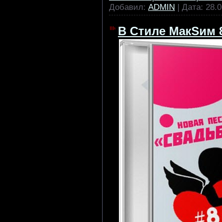
Добавил:
ADMIN
| Дата:
28.0
В Стиле МакSим 8