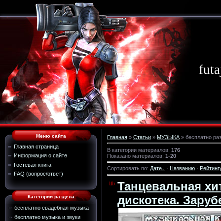
futa
Меню сайта
Главная
»
Статьи
»
МУЗЫКА
» бесплатно ра
Главная страница
В категории материалов
:
176
Информация о сайте
Показано материалов
:
1-20
Гостевая книга
Сортировать по
:
Дате
·
Названию
·
Рейтинг
FAQ (вопрос/ответ)
Танцевальная хи
дискотека. Заруб
Категории раздела
бесплатно свадебная музыка
бесплатно музыка и звуки