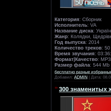
Категория
: Сборник
Исполнитель
: VA
Название диска
: Украї
Жанр
: Колядки, Щедрів
Год выпуска
: 2014
Количество треков
: 50
Время звучания
: 03:36
Формат|Качество
: МP3
Размер файла
: 544 Mb
бесплатно разные избранны
Добавил:
ADMIN
| Дата:
08.0
300 знаменитых 