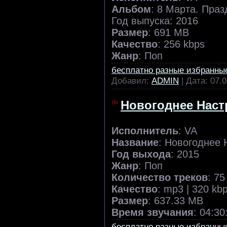
Альбом
: 8 Марта. Пра
Год выпуска: 2016
Размер
: 691 MB
Качество
: 256 kbps
Жанр
: Поп
бесплатно разные избранны
Добавил:
ADMIN
| Дата:
07.0
Новогоднее Настр
Исполнитель
: VA
Название
: Новогоднее 
Год выхода
: 2015
Жанр
: Поп
Количество треков
: 75
Качество
: mp3 | 320 kb
Размер
: 637.33 MB
Время звучания
: 04:30
бесплатно разные избранны