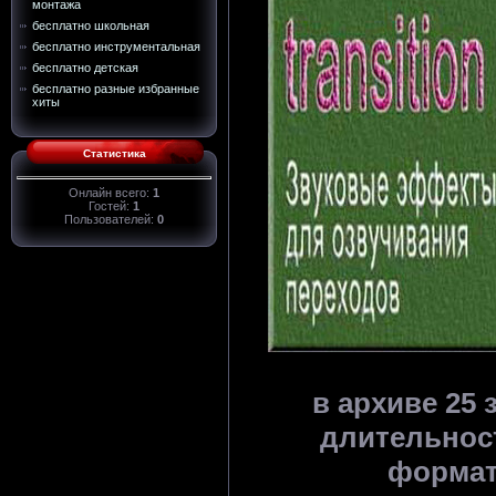
монтажа
бесплатно школьная
бесплатно инструментальная
бесплатно детская
бесплатно разные избранные
хиты
Статистика
Онлайн всего:
1
Гостей:
1
Пользователей:
0
в архиве 25
длительност
формат