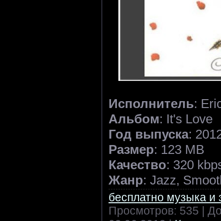
Исполнитель
: Eri
Альбом
: It's Love
Год выпуска
: 201
Размер
: 123 MB
Качество
: 320 kbp
Жанр
: Jazz, Smoot
бесплатно музыка и 
Просмотров: 535 | Д