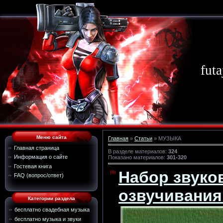
futa
Меню сайта
Главная
»
Статьи
» МУЗЫКА
Главная страница
В разделе материалов
:
324
Информация о сайте
Показано материалов
:
301-320
Гостевая книга
Набор звуко
FAQ (вопрос/ответ)
озвучивания
Категории раздела
бесплатно свадебная музыка
бесплатно музыка и звуки