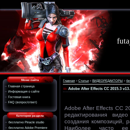
futa
Меню сайта
Главная
»
Статьи
»
ВИДЕОРЕДАКТОРЫ
»
бе
Главная страница
Adobe After Effects CC 2015.3 v1
Информация о сайте
Гостевая книга
FAQ (вопрос/ответ)
Adobe After Effects CC 
редактирования видео
Категории раздела
создания композиций, 
бесплатно Pinacle studio
Наиболее часто ее
бесплатно Adobe Premiere