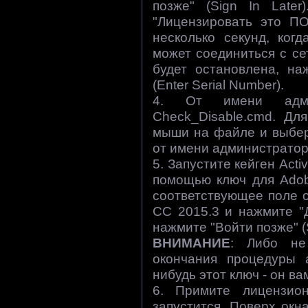
позже" (Sign In Late
"Лицензировать это ПО"
несколько секунд, ког
может соединиться с се
будет остановлена, на
(Enter Serial Number).
4. От имени админ
Check_Disable.cmd. Дл
мыши на файле и выбер
от имени администратора"
5. Запустите кейген Acti
помощью ключ для Adobe
соответствующее поле ок
CC 2015.3 и нажмите "
нажмите "Войти позже" (Si
ВНИМАНИЕ
: Либо не
окончания процедуры а
нибудь этот ключ - он в
6. Примите лицензио
запустится. Поверх окна