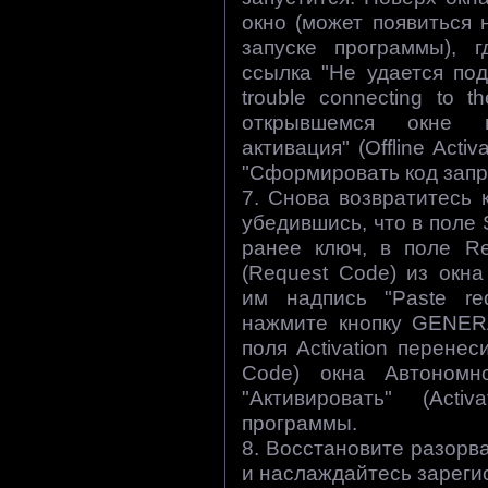
окно (может появиться
запуске программы), г
ссылка "Не удается под
trouble connecting to t
открывшемся окне н
активация" (Offline Acti
"Сформировать код запро
7. Снова возвратитесь к
убедившись, что в поле 
ранее ключ, в поле Re
(Request Code) из окн
им надпись "Paste re
нажмите кнопку GENERA
поля Activation перенес
Code) окна Автономн
"Активировать" (Act
программы.
8. Восстановите разорв
и наслаждайтесь зареги