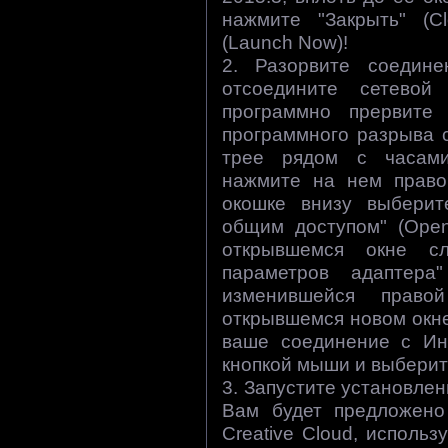
нажмите "Закрыть" (Cl
(Launch Now)!
2. Разорвите соедин
отсоедините сетевой
программно прервите 
программного разрыва 
трее рядом с часами
нажмите на нем право
окошке внизу выберит
общим доступом" (Open
открывшемся окне с
параметров адаптера"
изменившейся право
открывшемся новом окн
ваше соединение с Ин
кнопкой мыши и выберите
3. Запустите установленн
Вам будет предложено
Creative Cloud, исполь