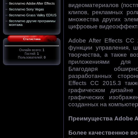
видеоматериалов (пост
бесплатно Adobe After Effects
бесплатно Sony Vegas
клипов, рекламных рол
бесплатно Grass Valley EDIUS
множества других элем
бесплатно другие программы
цифровые видеоэффект
монтажа
Adobe After Effects CC
Статистика
функции управления, ш
Онлайн всего:
1
творчества, а также в
Гостей:
1
Пользователей:
0
приложениями для о
Благодаря обширн
разработанных сторон
Effects CC 2015.3 так
графическом дизайне 
графических изображе
созданных на компьютере,
Преимущества Adobe Aft
Более качественное в