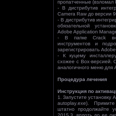
пропатченные (взломал P
- В дистрибутив интег
Camera Raw до версии 9.
- В дистрибутив интегр
обязательной установ
Adobe Application Manag
- В папке Crack вн
инструментов и подро
зарегистрировать Adobe A
- К куцему инсталлер
схожее с Box-версией. 
аналогичного меню для Ad
Процедура лечения
Инструкция по активац
1. Запустите установку A
autoplay.exe). Прими
штатно продолжайте ус
2015.3, вплоть до ее о