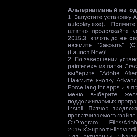
Альтернативный метод 
1. Запустите установку A
autoplay.exe). Прими
штатно продолжайте ус
2015.3, вплоть до ее о
нажмите "Закрыть" (Cl
(Launch Now)!
2. По завершении устано
painter.exe из папки Cra
выберите "Adobe After
Нажмите кнопку Advanc
Force lang for apps и 
меню выберите жел
поддерживаемых програ
Install. Патчер предл
пропатчиваемого файла.
C:\Program Files\A
2015.3\Support Files\amtlib
Для активации Charact