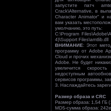
запустите патч amtem
Crack\Alternative, в 
Character Animator" и н
вам указать местополо
умолчанию, это путь:
C:\Program Files\Adobe\
4)\Support Files\amtlib.dll
ВНИМАНИЕ
: Этот мет
программу от Adobe App
Cloud и прочих механи
Adobe. Не будет никаки
увеличится скорост
недоступным автообнов
сервисов программы, за
3. Наслаждайтесь зарег
Размер образа и CRC
Размер образа: 1,54 ГБ (
MD5-сумма образа: 242