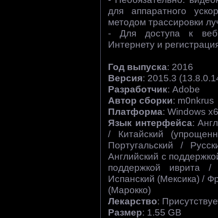
для аппаратного уско
методом трассировки лу
- Для доступа к веб
Интернету и регистраци
Год выпуска
: 2016
Версия
: 2015.3 (13.8.0.1
Разработчик
: Adobe
Автор сборки
: m0nkrus
Платформа
: Windows x
Язык интерфейса
: Анг
/ Китайский (упрощен
Португальский / Русск
Английский с поддержкой
поддержкой иврита / 
Испанский (Мексика) / Ф
(Марокко)
Лекарство
: Присутствуе
Размер
: 1.55 GB