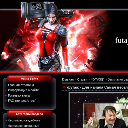
futa
Меню сайта
Главная
»
Статьи
»
ФУТАЖИ
»
бесплатно св
Главная страница
футаж - Для начала Самая весел
Информация о сайте
Гостевая книга
FAQ (вопрос/ответ)
Категории раздела
бесплатно свадебные
бесплатно школьные