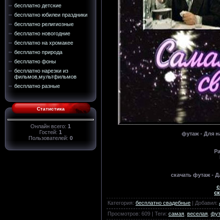
бесплатно детские
бесплатно юбилеи праздники
бесплатно религиозные
бесплатно новогодние
бесплатно на хромакее
бесплатно природа
бесплатно фоны
бесплатно нарезки из
фильмов,мультфильмов
бесплатно разные
Статистика
Онлайн всего:
1
Гостей:
1
футаж - Для н
Пользователей:
0
Р
скачать футаж - 
с
ск
Категория
:
бесплатно свадебные
|
Добавил
:
Просмотров
:
609
|
Теги
:
самая
,
веселая
,
фу