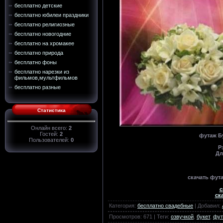
бесплатно детские
бесплатно юбилеи праздники
бесплатно религиозные
бесплатно новогодние
бесплатно на хромакее
бесплатно природа
бесплатно фоны
бесплатно нарезки из
фильмов,мультфильмов
бесплатно разные
Статистика
Онлайн всего:
2
Гостей:
2
футаж Бу
Пользователей:
0
Р
Дл
скачать фут
с
ска
Категория
:
бесплатно свадебные
|
Добавил
:
Просмотров
:
671
|
Теги
:
озвучкой
,
букет
,
фут