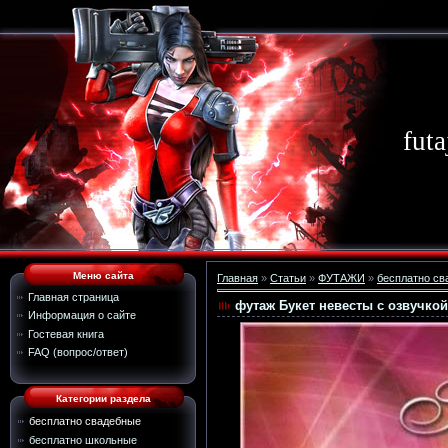
futa
Меню сайта
Главная
»
Статьи
»
ФУТАЖИ
»
бесплатно св
Главная страница
футаж Букет невесты с озвучкой
Информация о сайте
Гостевая книга
FAQ (вопрос/ответ)
Категории раздела
бесплатно свадебные
бесплатно школьные