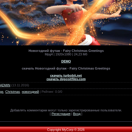
Новогодний футаж - Fairy Christmas Greetings
Mpg4 | 1920x1080 | 24,23 Мб
DEMO
скачать Новогодний футаж - Fairy Christmas Greetings
скачать turbobit.net
скачать depositfiles.com
ADMIN
(13.11.2016)
ngs
,
Christmas
,
новогодний
|
Рейтинг
:
0.0
/
0
Добавлять комментарии могут только зарегистрированные пользователи.
[
Регистрация
|
Вход
]
Copyright MyCorp © 2026