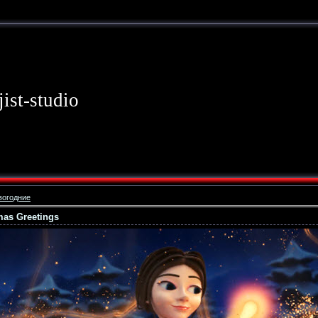
jist-studio
вогодние
mas Greetings