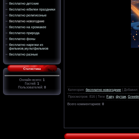
бесплатно детские
бесплатно юбилеи праздники
бесплатно религиозные
бесплатно новогодние
бесплатно на хромакее
бесплатно природа
бесплатно фоны
бесплатно нарезки из
фильмов,мультфильмов
бесплатно разные
Статистика
Онлайн всего:
1
Гостей:
1
Пользователей:
0
Категория
:
бесплатно новогодние
|
Добавил
:
Просмотров
:
816
|
Теги
:
Fairy
,
футаж
,
Greeti
Всего комментариев
:
0