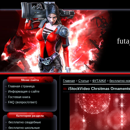
futa
Меню сайта
Главная
»
Статьи
»
ФУТАЖИ
»
бесплатно но
Главная страница
iStockVideo Chrsitmas Ornament
Информация о сайте
Гостевая книга
FAQ (вопрос/ответ)
Категории раздела
бесплатно свадебные
бесплатно школьные