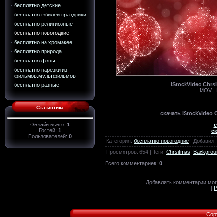
бесплатно детские
бесплатно юбилеи праздники
бесплатно религиозные
бесплатно новогодние
бесплатно на хромакее
бесплатно природа
бесплатно фоны
бесплатно нарезки из
фильмов,мультфильмов
iStockVideo Chr
бесплатно разные
MOV | 
Статистика
скачать iStockVideo
Онлайн всего:
1
с
Гостей:
1
ск
Пользователей:
0
Категория
:
бесплатно новогодние
|
Добавил
:
Просмотров
:
654
|
Теги
:
Chrsitmas
,
Backgrou
Всего комментариев
:
0
Добавлять комментарии могу
[
Р
Cop