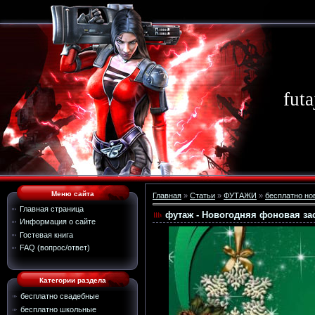
futa
Меню сайта
Главная
»
Статьи
»
ФУТАЖИ
»
бесплатно но
Главная страница
футаж - Новогодняя фоновая за
Информация о сайте
Гостевая книга
FAQ (вопрос/ответ)
Категории раздела
бесплатно свадебные
бесплатно школьные