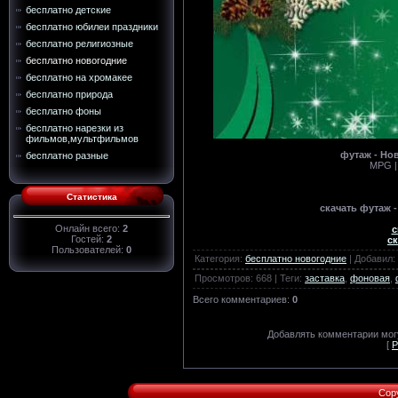
бесплатно детские
бесплатно юбилеи праздники
бесплатно религиозные
бесплатно новогодние
бесплатно на хромакее
бесплатно природа
бесплатно фоны
бесплатно нарезки из
фильмов,мультфильмов
футаж - Но
бесплатно разные
MPG | 
Статистика
скачать футаж 
Онлайн всего:
2
с
Гостей:
2
ск
Пользователей:
0
Категория
:
бесплатно новогодние
|
Добавил
:
Просмотров
:
668
|
Теги
:
заставка
,
фоновая
,
Всего комментариев
:
0
Добавлять комментарии могу
[
Р
Cop