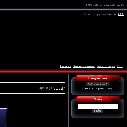
Пятница, 07.08.2026, 01:19
Приветствую Вас
Гость
|
RSS
Главная
|
Каталог статей
|
Регистрация
|
Вход
Вход на сайт
Войти через uID
Страницы
:
«
1
2
3
4
Старая форма входа
Поиск