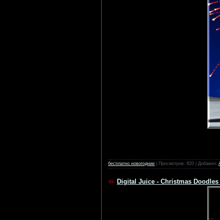
бесплатно новогодние
| Просмотров: 820 | Добавил:
Digital Juice - Christmas Doodle