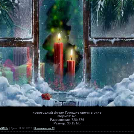
новогодний футаж Горящие свечи в окне
Формат
: AVI
Разрешение
: 720х576
Размер
: 36.15 Mb
ADMIN
| Дата:
11.06.2012
|
Комментарии (0)