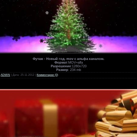
Футаж - Новый год. mov с альфа каналом.
Формат
:MOV+alfa
Разрешение
:1280х720
Размер
: 234 mb
:
ADMIN
| Дата:
25.11.2012
|
Комментарии (0)