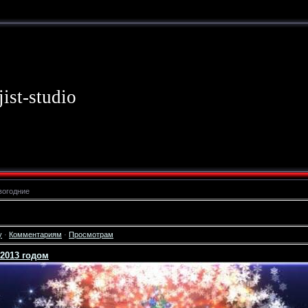
jist-studio
вогодние
у
·
Комментариям
·
Просмотрам
2013 годом