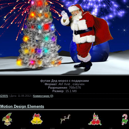
футаж Дед мороз с подарками
Формат
: AVI Xvid , озвучен
Разрешение
: 768х576
Размер
: 15.1 Мб
ADMIN
| Дата:
11.06.2012
|
Комментарии (0)
s Motion Design Elements