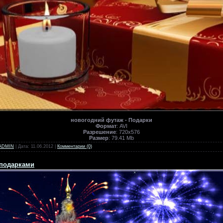
новогодний футаж - Подарки
Формат
: AVI
Разрешение
: 720х576
Размер
: 79.41 Mb
ADMIN
| Дата:
11.06.2012
|
Комментарии (0)
 подарками