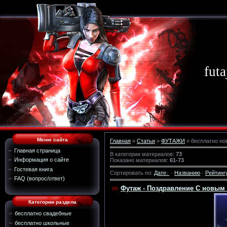
futa
Меню сайта
Главная
»
Статьи
»
ФУТАЖИ
» бесплатно но
Главная страница
В категории материалов
:
73
Информация о сайте
Показано материалов
:
61-73
Гостевая книга
Сортировать по
:
Дате
·
Названию
·
Рейтинг
FAQ (вопрос/ответ)
Футаж - Поздравление С новым 
Категории раздела
бесплатно свадебные
бесплатно школьные