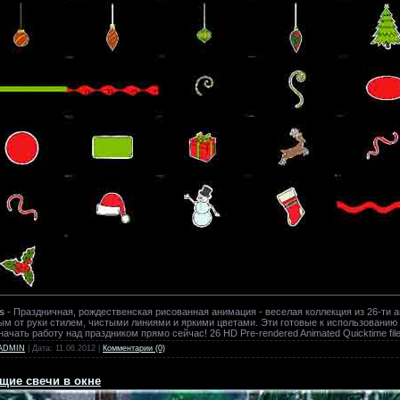
s
- Праздничная, рождественская рисованная анимация - веселая коллекция из 26-ти
ым от руки стилем, чистыми линиями и яркими цветами. Эти готовые к использованию
чать работу над праздником прямо сейчас! 26 HD Pre-rendered Animated Quicktime files
ADMIN
| Дата:
11.06.2012
|
Комментарии (0)
щие свечи в окне