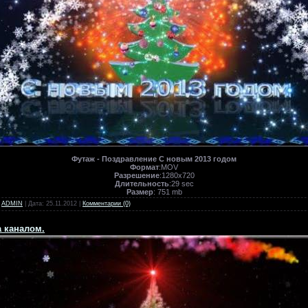
Футаж - Поздравление С новым 2013 годом
Формат
:MOV
Разрешение
:1280х720
Длительность
:29 sec
Размер
: 751 mb
:
ADMIN
| Дата:
25.11.2012
|
Комментарии (0)
а каналом.