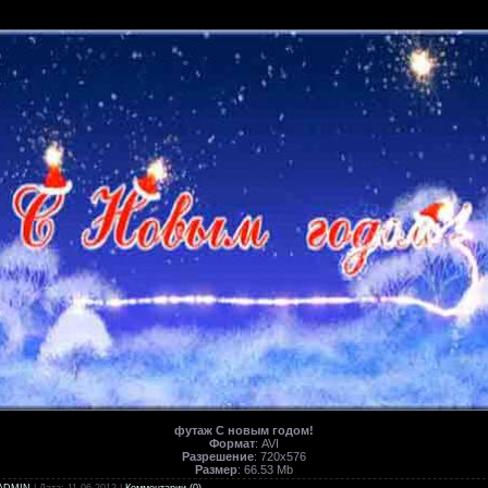
футаж С новым годом!
Формат
: AVI
Разрешение
: 720х576
Размер
: 66.53 Mb
ADMIN
| Дата:
11.06.2012
|
Комментарии (0)