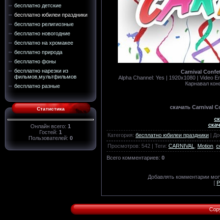
бесплатно детские
бесплатно юбилеи праздники
бесплатно религиозные
бесплатно новогодние
бесплатно на хромакее
бесплатно природа
бесплатно фоны
бесплатно нарезки из
Carnival Confet
фильмов,мультфильмов
Alpha Channel: Yes | 1920x1080 | Video E
Карнавал кон
бесплатно разные
скачать Carnival Co
Статистика
ск
скач
Онлайн всего:
1
Гостей:
1
Категория
:
бесплатно юбилеи праздники
|
До
Пользователей:
0
Просмотров
:
542
|
Теги
:
CARNIVAL
,
Motion
,
c
Всего комментариев
:
0
Добавлять комментарии могу
[
Р
Cop