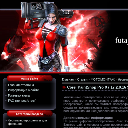
futa
Меню сайта
Главная
»
Статьи
»
ФОТОМОНТАЖ
»
беспл
Главная страница
Corel PaintShop Pro X7 17.2.0.16 
Информация о сайте
Гостевая книга
Увлеченные фотографией просто не могут
пространство и потрясающие эффекты п
FAQ (вопрос/ответ)
изображение, какое вы хотите! Фотогра
создавая захватывающие дух композиции
полнофункциональное дополнение к зеркал
Категории раздела
Дополнительная информация:
бесплатно программы для
На рынке цифровых изображений Paint Sho
фотошоп
Express Lab, в котором можно просматрив
распространенные операции, не открывая к