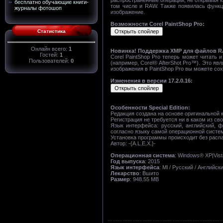
бесплатно обучающие книги-
том числе и RAW. Также появилась функц
журналы фотошоп
изображение.
Возможности Corel PaintShop Pro:
Статистика
Онлайн всего:
1
Новинка! Поддержка XMP для файлов 
Гостей:
1
Corel PaintShop Pro теперь может читат
Пользователей:
0
(например, Corel® AfterShot Pro™). Это 
изображения в PaintShop Pro вы можете с
Изменения в версии 17.2.0.16:
Особенности Special Edition:
Редакция создана на основе оригинальной к
Регистрация не требуется ни в каком из св
Язык интерфейса: русский, английский, ф
согласно языку самой операционной систем
Установка программы происходит без распак
Автор: -{A.L.E.X.}-
Операционная система
: Windows® XP|Vist
Год выпуска
: 2015
Язык интерфейса
: Ml / Русский / Английск
Лекарство
: Вшито
Размер
: 948.55 MB