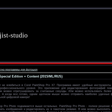
jist-studio
атно программы для фотошоп
Special Edition + Content (2015/ML/RUS)
 не влюбиться в Corel PaintShop Pro X7. Программа имеет удобные инструменты
рофессионального уровня. Это приложение для редактирования фотографий пом
фии можно отретушировать за считанные секунды. Или можно использовать более
. А когда все готово, одним щелчком мыши можно отправить наиболее удачные ф
ьной цифровой камере!
p Pro Photo поднимается выше остальных. PaintShop Pro Photo - полное решение 
ать изображения и редактировать их в пакетном режиме. В нем можно выполнять о
аждое изображение по-отдельности. Express Lab поддерживает все форматы, с которыми