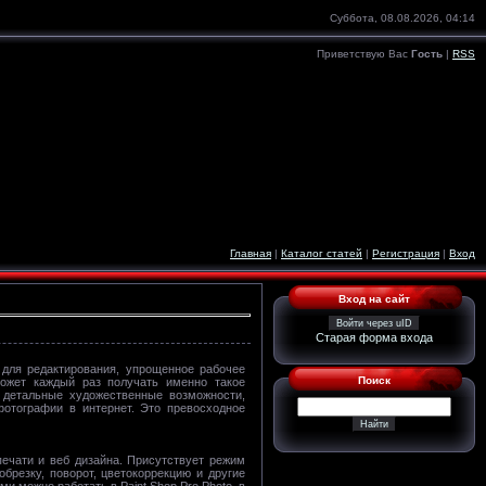
Суббота, 08.08.2026, 04:14
Приветствую Вас
Гость
|
RSS
Главная
|
Каталог статей
|
Регистрация
|
Вход
Вход на сайт
Войти через uID
Старая форма входа
 для редактирования, упрощенное рабочее
Поиск
ожет каждый раз получать именно такое
 детальные художественные возможности,
отографии в интернет. Это превосходное
печати и веб дизайна. Присутствует режим
брезку, поворот, цветокоррекцию и другие
 можно работать в Paint Shop Pro Photo, в