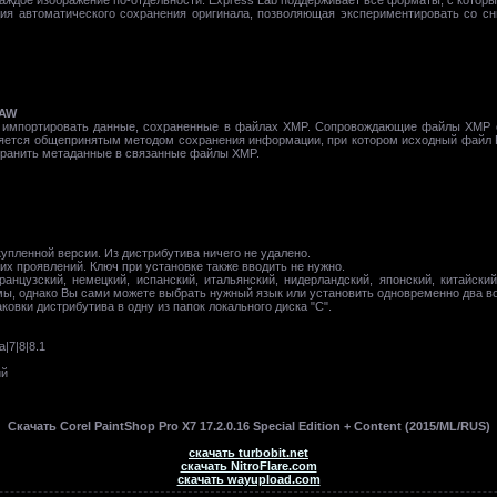
ия автоматического сохранения оригинала, позволяющая экспериментировать со сн
RAW
ь и импортировать данные, сохраненные в файлах XMP. Сопровождающие файлы XM
является общепринятым методом сохранения информации, при котором исходный файл
охранить метаданные в связанные файлы XMP.
упленной версии. Из дистрибутива ничего не удалено.
оих проявлений. Ключ при установке также вводить не нужно.
ранцузский, немецкий, испанский, итальянский, нидерландский, японский, китайски
ы, однако Вы сами можете выбрать нужный язык или установить одновременно два во
овки дистрибутива в одну из папок локального диска "C".
a|7|8|8.1
ий
Скачать Corel PaintShop Pro X7 17.2.0.16 Special Edition + Content (2015/ML/RUS)
скачать turbobit.net
скачать NitroFlare.com
скачать wayupload.com