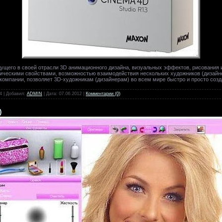
ущего в своей отрасли 3D анимационного дизайна, визуальных эффектов, рисования 
ическими свойствами, возможностью взаимодействия нескольких художников (дизайн
компании, позволяет 3D-художникам (дизайнерам) во всем мире быстро и просто соз
4 | Добавил:
ADMIN
| Дата:
07.06.2012
|
Комментарии (0)
)