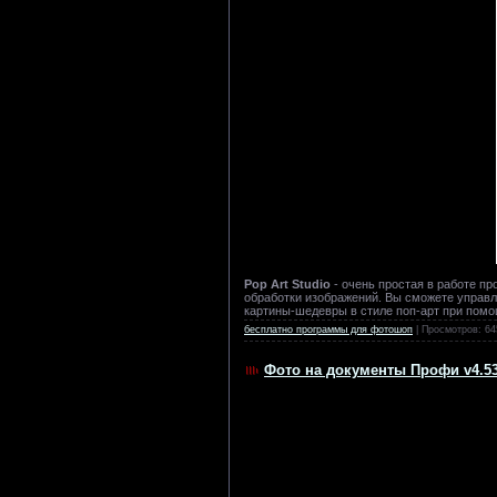
Pop Art Studio
- очень простая в работе п
обработки изображений. Вы сможете управля
картины-шедевры в стиле поп-арт при помо
бесплатно программы для фотошоп
| Просмотров: 64
Фото на документы Профи v4.53