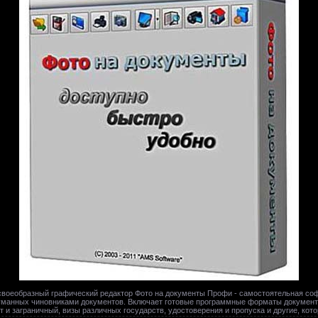
воеобразный графический редактор Фото на документы Профи - самостоятельная софт
думанных чиновниками документов. Включает готовые программные форматы документ
 и заграничный, визы различных государств, удостоверения и пропуска и другие, кот