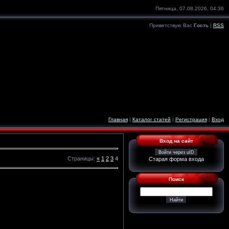
Пятница, 07.08.2026, 04:36
Приветствую Вас
Гость
|
RSS
Главная
|
Каталог статей
|
Регистрация
|
Вход
Вход на сайт
Войти через uID
Страницы
:
«
1
2
3
4
Старая форма входа
Поиск