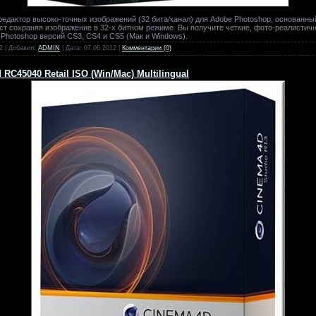
едактор высоко-точных изображений (32 бита/канал) для Adobe Photoshop, основанн
раст сохраняя изображение в 32-х битном режиме. Вы получите четкие, фото-реалисти
 Photoshop версий CS3, CS4 и CS5 (Мак и Windows).
2 | Добавил:
ADMIN
| Дата:
07.06.2012
|
Комментарии (0)
C45040 Retail ISO (Win/Mac) Multilingual