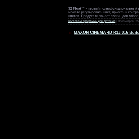
32 Float™
- первый полнофункциональный р
можете регулировать цвет, яркость и конт
цветов. Продукт включает плагин для Adobe
бесплатно программы для фотошоп
| Просмотров: 55
MAXON CINEMA 4D R13.016 Build R