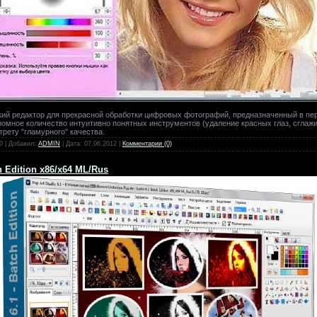
ий редактор для прекрасной обработки цифровых фотографий, предназначенный в пе
громное количество интуитивно понятных инструментов (удаление красных глаз, сглаж
трету "гламурного" качества.
0 | Добавил:
ADMIN
| Дата:
07.06.2012
|
Комментарии (0)
h Edition x86/x64 ML/Rus