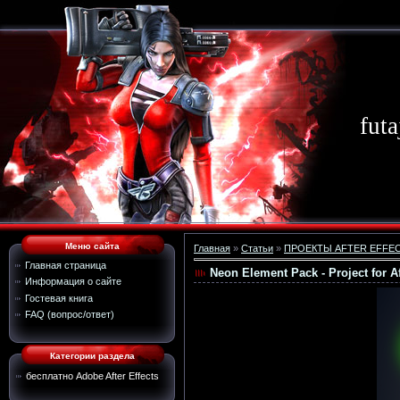
futa
Меню сайта
Главная
»
Статьи
»
ПРОЕКТЫ AFTER EFFE
Главная страница
Neon Element Pack - Project for Af
Информация о сайте
Гостевая книга
FAQ (вопрос/ответ)
Категории раздела
бесплатно Adobe After Effects