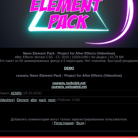
Neon Element Pack - Project for After Effects (Videohive)
After Effects Version CS5 - CC 2015 | 1920x1080 | No plugins | 43,78 Мб
Это пакет из 50 анимированных фигур и 5 переходов. Нет плагинов. Быстрый рендеринг
DEMO
скачать Neon Element Pack - Project for After Effects (Videohive)
скачать turbobit.net
скачать uploaded.net
бавил
:
ADMIN
(29.10.2016)
Videohive)
,
Element
,
after
,
pack
,
neon
|
Рейтинг
:
0.0
/
0
Добавлять комментарии могут только зарегистрированные пользователи.
[
Регистрация
|
Вход
]