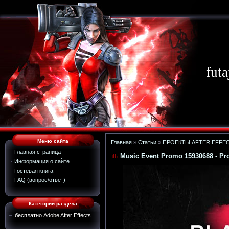
futa
Меню сайта
Главная
»
Статьи
»
ПРОЕКТЫ AFTER EFFE
Главная страница
Music Event Promo 15930688 - Proje
Информация о сайте
Гостевая книга
FAQ (вопрос/ответ)
Категории раздела
бесплатно Adobe After Effects