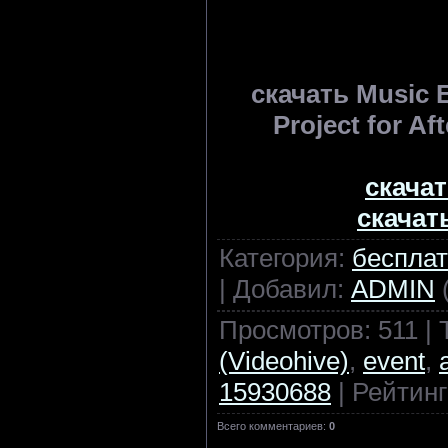
скачать Music 
Project for Af
скачат
скачат
Категория
:
бесплат
|
Добавил
:
ADMIN
(
Просмотров
:
511
|
(Videohive)
,
event
,
15930688
|
Рейтинг
Всего комментариев
:
0