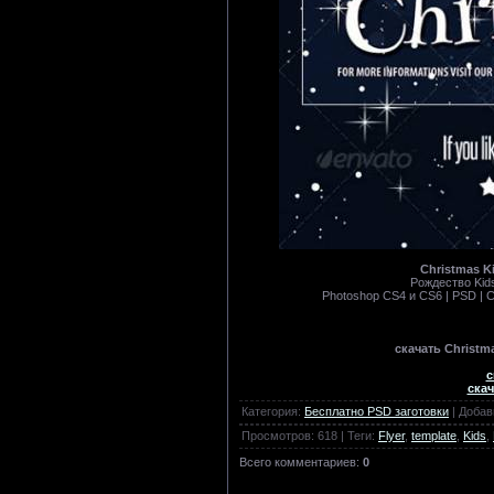
Christmas Ki
Рождество Kids
Photoshop CS4 и CS6 | PSD | C
скачать Christma
с
скач
Категория
:
Бесплатно PSD заготовки
|
Добав
Просмотров
:
618
|
Теги
:
Flyer
,
template
,
Kids
,
Всего комментариев
:
0