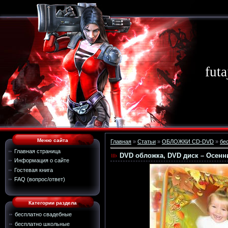
futa
Меню сайта
Главная
»
Статьи
»
ОБЛОЖКИ CD-DVD
»
бе
Главная страница
DVD обложка, DVD диск – Осенн
Информация о сайте
Гостевая книга
FAQ (вопрос/ответ)
Категории раздела
бесплатно свадебные
бесплатно школьные