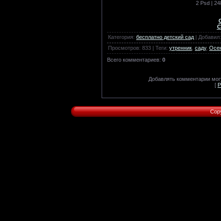
2 Psd | 24
С
Категория
:
бесплатно детский сад
|
Добавил
:
Просмотров
:
833
|
Теги
:
утренник
,
саду
,
Осе
Всего комментариев
:
0
Добавлять комментарии могу
[
Р
Cop