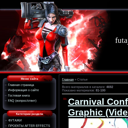
futa
Меню сайта
Главная
»
Статьи
Главная страница
Всего материалов в каталоге
:
4692
Информация о сайте
Показано материалов
:
81-100
Гостевая книга
Carnival Conf
FAQ (вопрос/ответ)
Graphic (Vide
Категории раздела
ФУТАЖИ
ПРОЕКТЫ AFTER EFFECTS