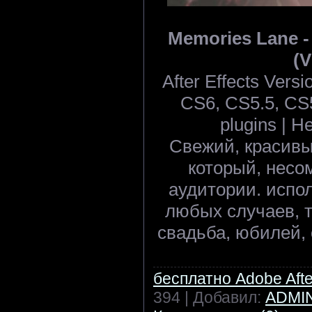
Memories Lane - P
(V
After Effects Ver
CS6, CS5.5, CS5
plugins | He
Свежий, красивы
который, несо
аудитории. испол
любых случаев, т
свадьба, юбилей, 
бесплатно Adobe After
394 | Добавил:
ADMI