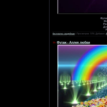
Фута
Фо
Ра
Дл
Р
бесплатно свадебные
| Просмотров: 578 | Добавил:
Футаж - Аллея любви