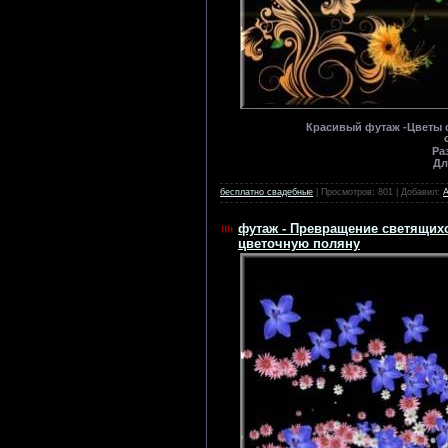
Красивый футаж -Цветы 
Ра
Дл
бесплатно свадебные
| Просмотров: 801 | Добавил:
футаж - Превращение светящи
цветочную поляну