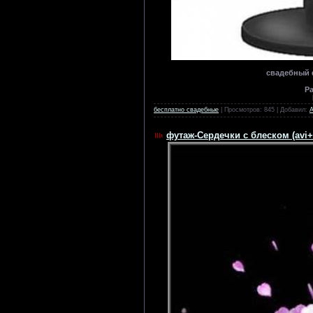
свадебный ф
Р
бесплатно свадебные
| Просмотров: 845 | Добавил:
футаж-Сердечки с блеском (avi