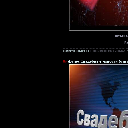
футаж С
Ра
бесплатно свадебные
| Просмотров: 557 | Добавил:
футаж Свадебные новости (озву