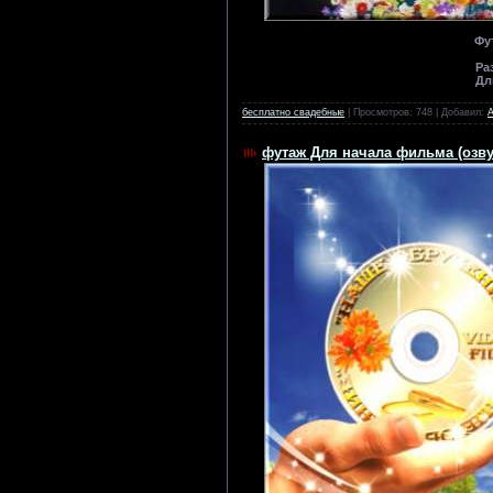
Фу
Ра
Дл
бесплатно свадебные
| Просмотров: 748 | Добавил:
футаж Для начала фильма (озву