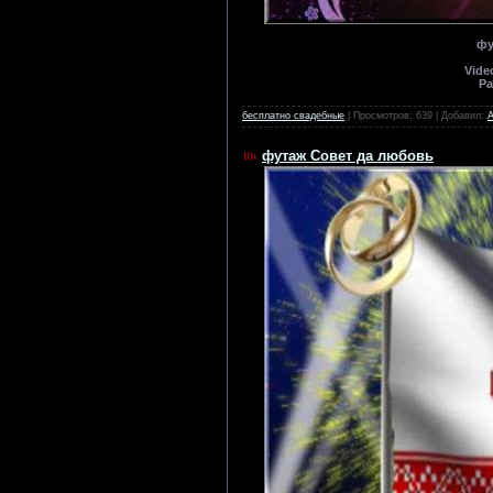
фу
Vide
Ра
бесплатно свадебные
| Просмотров: 639 | Добавил:
футаж Совет да любовь