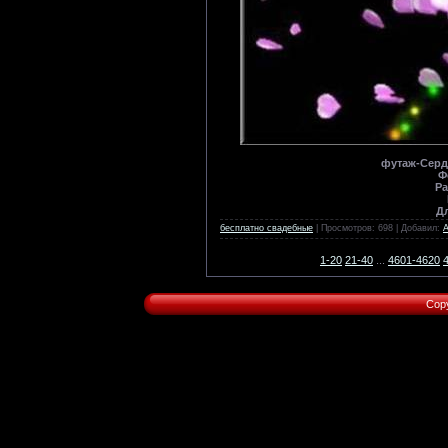
футаж-Серде
Ф
Ра
Д
бесплатно свадебные
| Просмотров: 698 | Добавил:
1-20
21-40
...
4601-4620
Cop