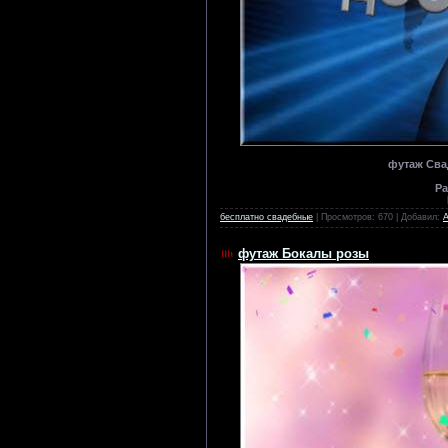
футаж Сва
Ра
бесплатно свадебные
| Просмотров: 670 | Добавил:
футаж Бокалы розы