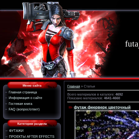
futa
Меню сайта
Главная
»
Статьи
Главная страница
Всего материалов в каталоге
:
4692
Информация о сайте
Показано материалов
:
4641-4660
Гостевая книга
футаж феерверк цветочный
FAQ (вопрос/ответ)
Категории раздела
ФУТАЖИ
ПРОЕКТЫ AFTER EFFECTS