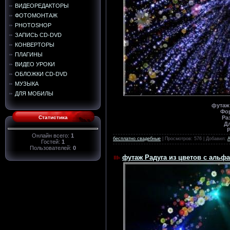
ВИДЕОРЕДАКТОРЫ
ФОТОМОНТАЖ
PHOTOSHOP
ЗАПИСЬ CD-DVD
КОНВЕРТОРЫ
ПЛАГИНЫ
ВИДЕО УРОКИ
ОБЛОЖКИ CD-DVD
МУЗЫКА
ДЛЯ МОБИЛЫ
футаж
Фо
Статистика
Ра
Д
Р
Онлайн всего:
1
бесплатно свадебные
| Просмотров: 576 | Добавил:
Гостей:
1
Пользователей:
0
футаж Радуга из цветов с альф