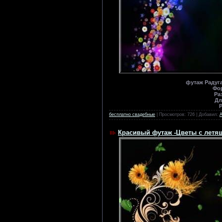
футаж Радуга
Фо
Ра
Дл
Р
бесплатно свадебные
| Просмотров: 726 | Добавил:
Красивый футаж -Цветы с летя