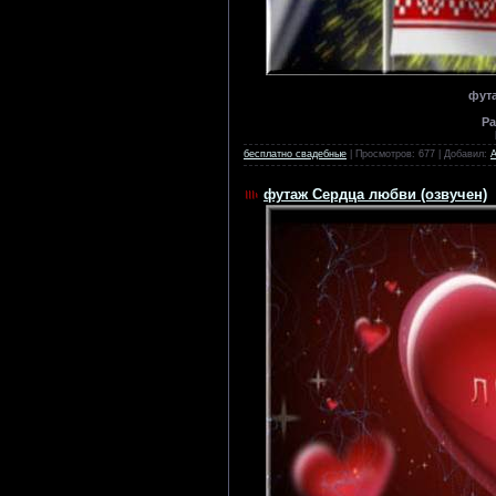
фут
Ра
бесплатно свадебные
| Просмотров: 677 | Добавил:
футаж Сердца любви (озвучен)