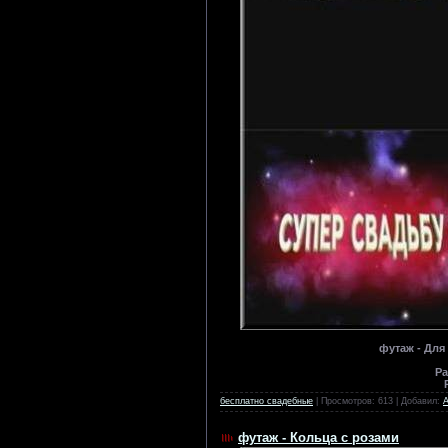
футаж - Для
Ра
бесплатно свадебные
| Просмотров: 613 | Добавил:
футаж - Кольца с розами